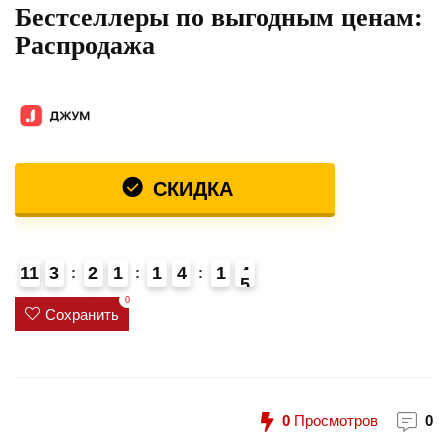
Бестселлеры по выгодным ценам:
Распродажа
СКИДКА
11
3
2
1
1
4
1
4
5
0
Сохранить
0
Просмотров
0