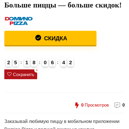
Больше пиццы — больше скидок!
СКИДКА
2
5
1
8
0
6
4
2
0
Сохранить
0
Просмотров
0
Заказывай любимую пиццу в мобильном приложении