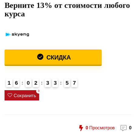
Верните 13% от стоимости любого
курса
СКИДКА
1
6
0
2
3
3
5
7
8
4
0
Сохранить
0
Просмотров
0