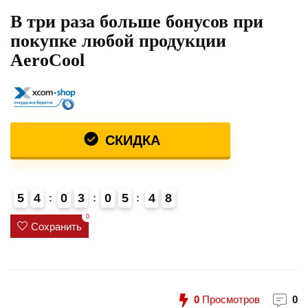
В три раза больше бонусов при
покупке любой продукции
AeroCool
СКИДКА
5
4
0
3
0
5
4
8
0
Сохранить
0
Просмотров
0