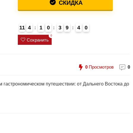
СКИДКА
11
4
1
0
3
9
4
0
0
Сохранить
0
Просмотров
0
м гастрономическом путешествии: от Дальнего Востока до