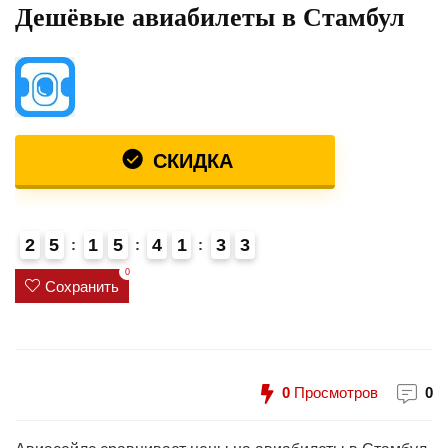
Дешёвые авиабилеты в Стамбул
СКИДКА
2
5
1
5
4
1
3
3
0
Сохранить
0
Просмотров
0