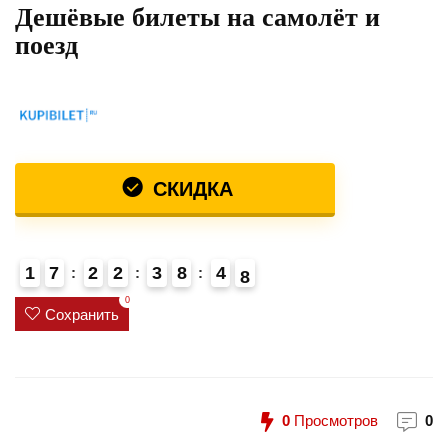
Дешёвые билеты на самолёт и
поезд
СКИДКА
1
7
2
2
3
8
4
7
8
4
0
Сохранить
0
Просмотров
0