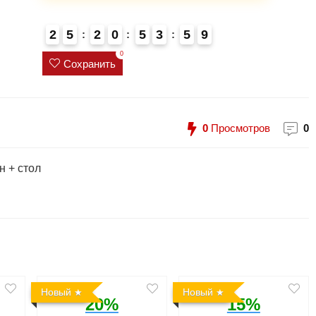
2
5
2
0
5
3
5
9
0
Сохранить
0
Просмотров
0
н + стол
Новый
Новый
20%
15%