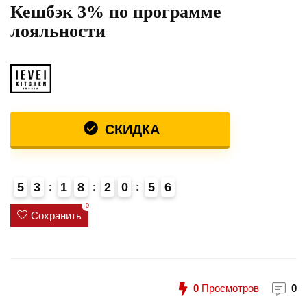
Кешбэк 3% по программе
лояльности
СКИДКА
5
3
1
8
2
0
5
6
0
Сохранить
0
Просмотров
0