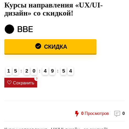
Курсы направления «UX/UI-
дизайн» со скидкой!
СКИДКА
1
5
2
0
4
9
5
3
4
4
0
Сохранить
0
Просмотров
0