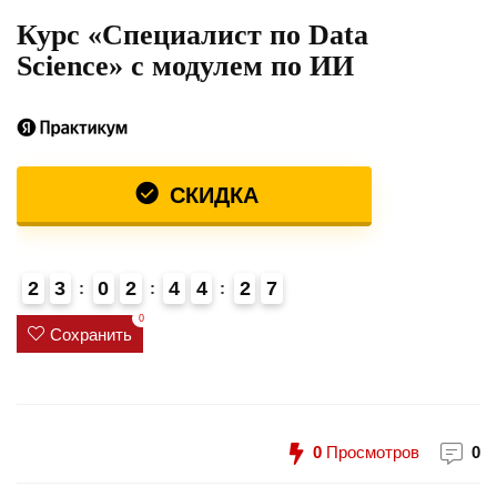
Курс «Специалист по Data
Science» с модулем по ИИ
СКИДКА
2
3
0
2
4
4
2
7
0
Сохранить
0
Просмотров
0