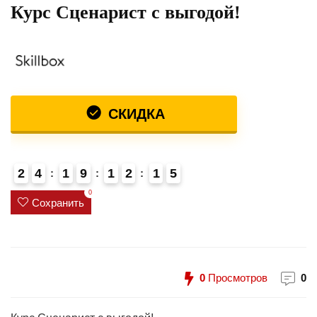
Курс Сценарист с выгодой!
СКИДКА
2
4
1
9
1
2
1
5
6
0
Сохранить
0
Просмотров
0