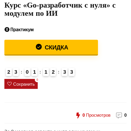
Курс «Go‑разработчик с нуля» с
модулем по ИИ
СКИДКА
2
3
0
1
1
2
3
3
0
Сохранить
0
Просмотров
0