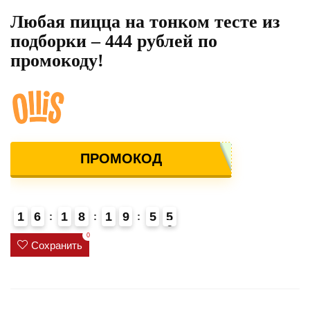
Любая пицца на тонком тесте из
подборки – 444 рублей по
промокоду!
ПРОМОКОД
1
6
1
8
1
9
5
5
6
4
0
Сохранить