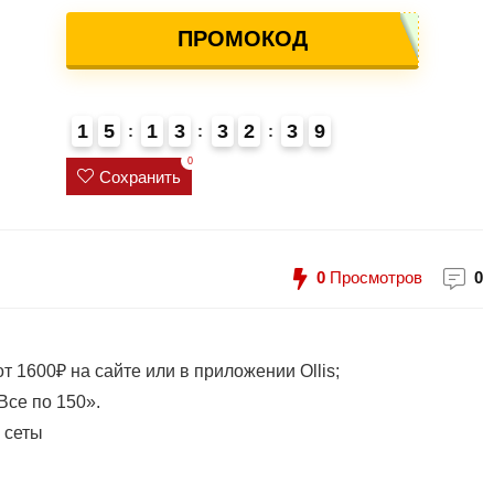
ПРОМОКОД
1
5
1
3
3
2
3
9
4
0
Сохранить
0
Просмотров
0
 1600₽ на сайте или в приложении Ollis;
Все по 150».
 сеты