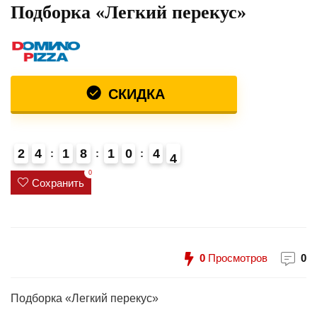
Подборка «Легкий перекус»
СКИДКА
2
4
1
8
1
0
4
3
4
0
Сохранить
0
Просмотров
0
Подборка «Легкий перекус»