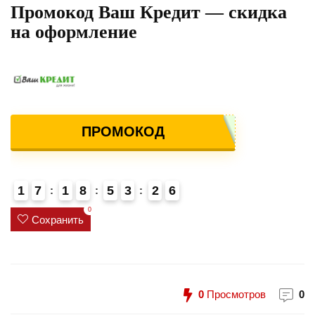
Промокод Ваш Кредит — скидка
на оформление
ПРОМОКОД
1
7
1
8
5
3
2
6
4
0
Сохранить
0
Просмотров
0