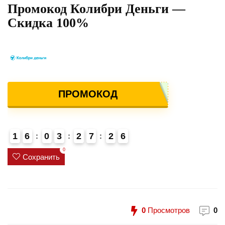
Промокод Колибри Деньги —
Скидка 100%
ПРОМОКОД
1
6
0
3
2
7
2
6
4
0
Сохранить
0
Просмотров
0