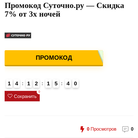
Промокод Суточно.ру — Скидка
7% от 3х ночей
ПРОМОКОД
1
4
1
2
1
5
4
0
4
0
Сохранить
0
Просмотров
0