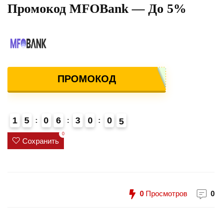
Промокод MFOBank — До 5%
ПРОМОКОД
1
5
0
6
3
0
0
4
5
4
0
Сохранить
0
Просмотров
0