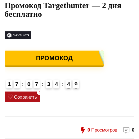
Промокод Targethunter — 2 дня
бесплатно
ПРОМОКОД
1
7
0
7
3
4
4
9
0
5
4
0
Сохранить
0
Просмотров
0