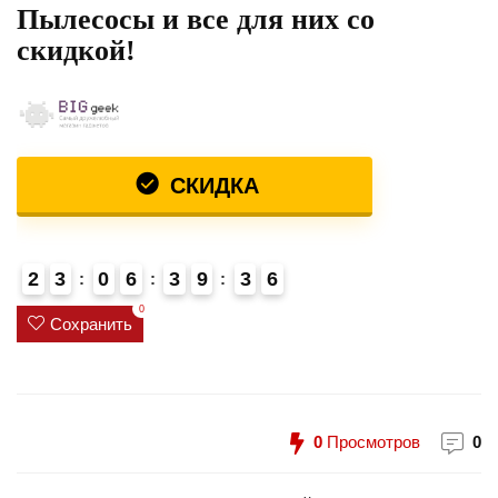
Пылесосы и все для них со
скидкой!
СКИДКА
2
3
0
6
3
9
3
6
0
Сохранить
0
Просмотров
0