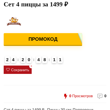
Сет 4 пиццы за 1499 ₽
ПРОМОКОД
2
4
2
0
4
8
1
1
0
Сохранить
0
Просмотров
0
Сет 4 пиццы за 1499 ₽ . Пиццы 30 см: Пепперони,