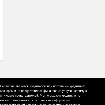
Сервис не является кредитором или ипотечным/кредитным
брокером и не предоставляет финансовые услуги напрямую
или через представителей. Мы не выдаем кредиты и не
несем ответственности за точность информации,
предоставленной банками, включая тарифы, кредитные