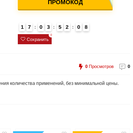
ПРОМОКОД
1
7
0
3
5
2
0
7
8
4
0
Сохранить
0
Просмотров
0
чения количества применений, без минимальной цены.