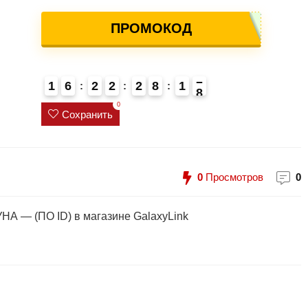
ПРОМОКОД
1
6
2
2
2
8
1
7
8
4
0
Сохранить
0
Просмотров
0
ЛУНА — (ПО ID) в магазине GalaxyLink