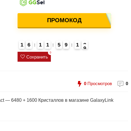
ПРОМОКОД
1
6
1
1
5
9
1
8
4
0
Сохранить
0
Просмотров
0
act — 6480 + 1600 Кристаллов в магазине GalaxyLink