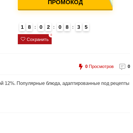
ПРОМОКОД
1
8
0
2
0
8
3
4
5
4
0
Сохранить
0
Просмотров
0
кой 12%. Популярные блюда, адаптированные под рецепты