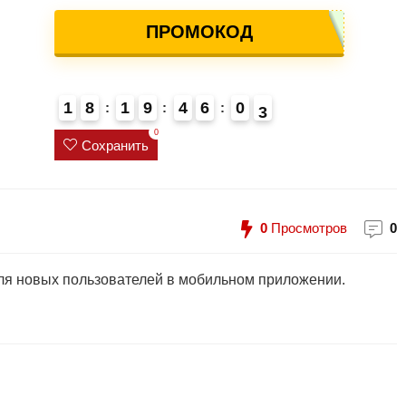
ПРОМОКОД
1
8
1
9
4
6
0
2
3
0
Сохранить
0
Просмотров
0
для новых пользователей в мобильном приложении.