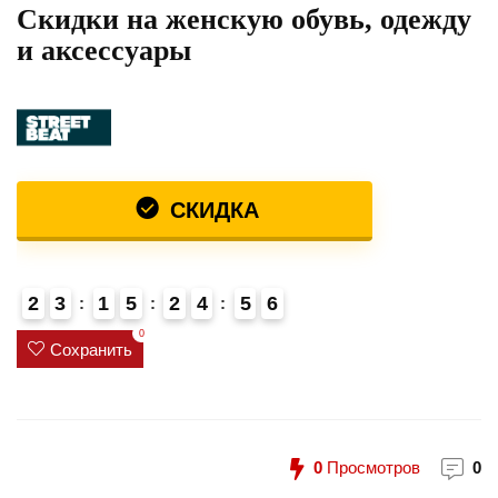
Скидки на женскую обувь, одежду
и аксессуары
СКИДКА
2
3
1
5
2
4
5
5
6
0
Сохранить
0
Просмотров
0