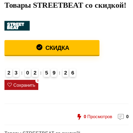
Товары STREETBEAT со скидкой!
СКИДКА
2
3
0
2
5
9
2
6
0
Сохранить
0
Просмотров
0