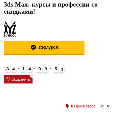
3ds Max: курсы и профессии со
скидками!
СКИДКА
8
4
1
4
0
9
5
3
4
0
Сохранить
0
Просмотров
0