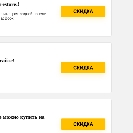
estore:!
СКИДКА
ените цвет задней панели
MacBook
сайте!
СКИДКА
е можно купить на
СКИДКА